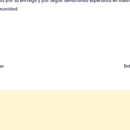
os por su entrega y por seguir sembrando esperanza en nues
munidad.
or
En