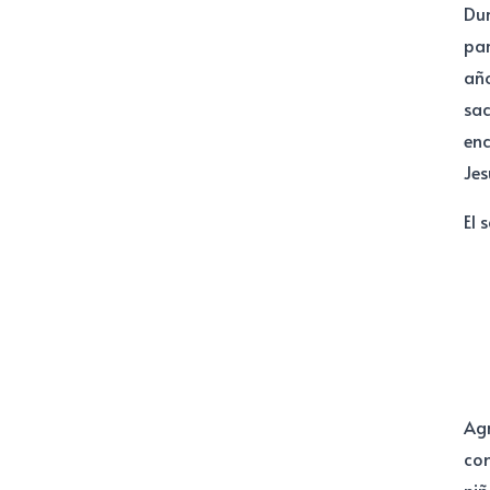
Dur
par
año
sac
enc
Jes
El 
Agr
com