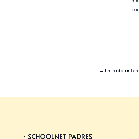
niñ
co
←
Entrada anteri
SCHOOLNET PADRES