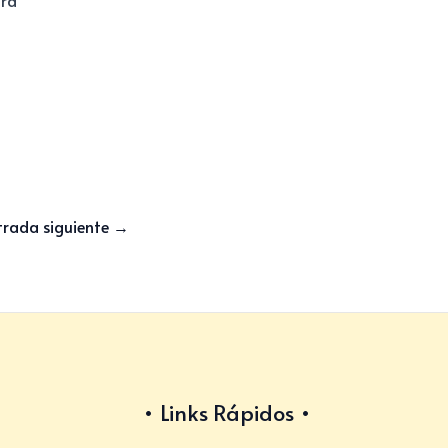
tra
trada siguiente
→
Links Rápidos