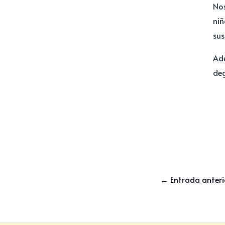
Nos
niñ
sus
Ade
deg
←
Entrada anteri