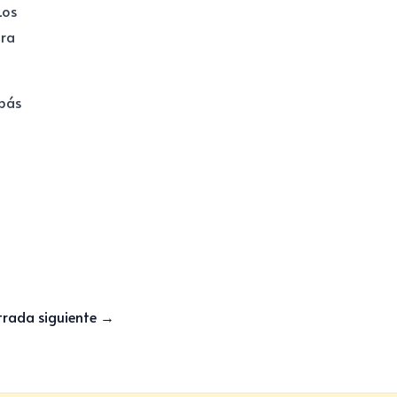
Los
ara
apás
trada siguiente
→