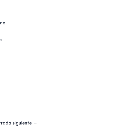
no.
a,
trada siguiente
→