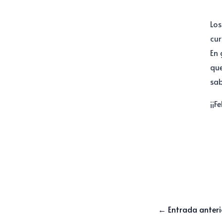
Los
cur
En 
que
sab
¡¡F
←
Entrada anteri