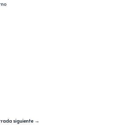
rno
trada siguiente
→