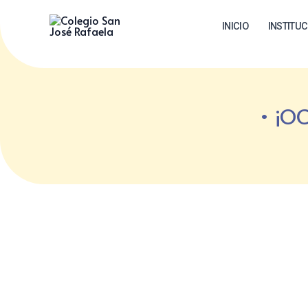
Ir
INICIO
INSTITU
al
contenido
¡OC