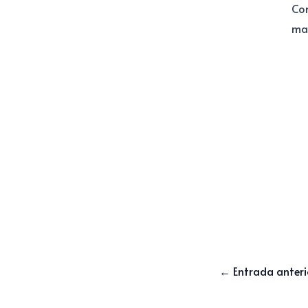
Com
mañ
←
Entrada anteri