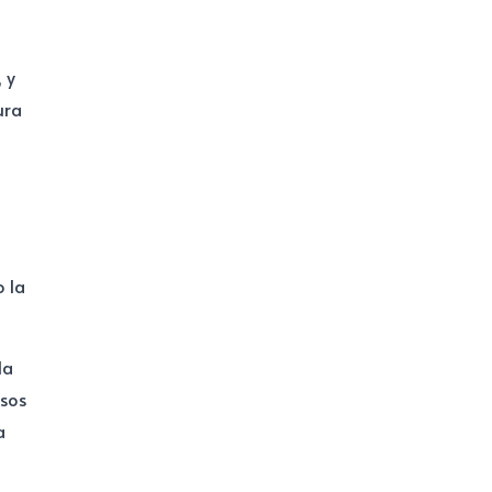
n
 y
ura
 la
la
osos
a