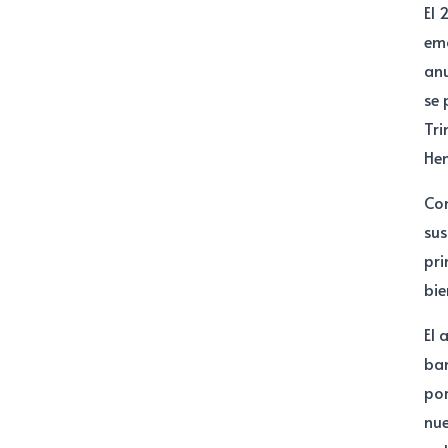
El 
emo
anu
se 
Tri
Hen
Con
sus
pri
bie
El 
ban
por
nue