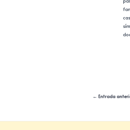
pal
fam
cas
sím
doc
←
Entrada anteri