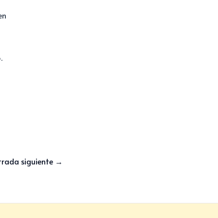
en
.
trada siguiente
→