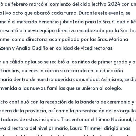
26 de febrero marcó el comienzo del ciclo lectivo 2024 con u
tivo acto que abarcó cada turno. Durante este evento, se
nció el merecido beneficio jubilatorio para la Sra. Claudia Ré,
presentó al nuevo equipo directivo encabezado por la Sra. La
mmel como directora, acompañada por las Sras. Mariana
zenn y Analía Gudiño en calidad de vicedirectoras.
 un cálido aplauso se recibió a los niños de primer grado y a
 familias, quienes iniciaron su recorrido en la educación
maria dentro de nuestra querida comunidad. Asimismo, se dio
nvenida a las nuevas familias que se unieron al colegio.
acto continuó con la recepción de la bandera de ceremonia y 
dera de la provincia, así como la presentación de los orgull
tadores de estas insignias. Tras entonar el Himno Nacional, l
va directora del nivel primario, Laura Trimmel, dirigió unas